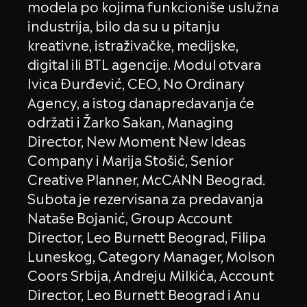
modela po kojima funkcioniše uslužna
industrija, bilo da su u pitanju
kreativne, istraživačke, medijske,
digital ili BTL agencije. Modul otvara
Ivica Đurđević, CEO, No Ordinary
Agency, a istog danapredavanja će
održati i Žarko Sakan, Managing
Director, New Moment New Ideas
Company i Marija Stošić, Senior
Creative Planner, McCANN Beograd.
Subota je rezervisana za predavanja
Nataše Bojanić, Group Account
Director, Leo Burnett Beograd, Filipa
Luneskog, Category Manager, Molson
Coors Srbija, Andreju Milkića, Account
Director, Leo Burnett Beograd i Anu