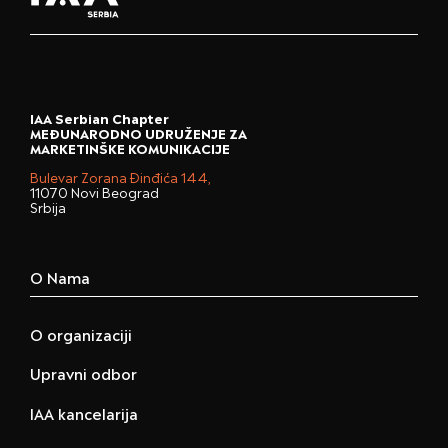
IAA Serbian Chapter
MEĐUNARODNO UDRUŽENJE ZA
MARKETINŠKE KOMUNIKACIJE
Bulevar Zorana Đinđića 144,
11070 Novi Beograd
Srbija
O Nama
O organizaciji
Upravni odbor
IAA kancelarija