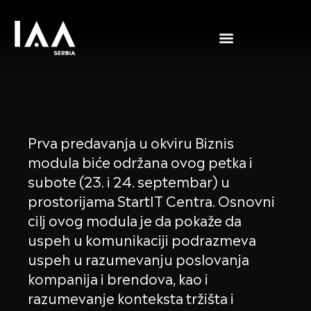
Prva predavanja u okviru Biznis
modula biće održana ovog petka i
subote (23. i 24. septembar) u
prostorijama StartIT Centra. Osnovni
cilj ovog modula je da pokaže da
uspeh u komunikaciji podrazmeva
uspeh u razumevanju poslovanja
kompanija i brendova, kao i
razumevanje konteksta tržišta i