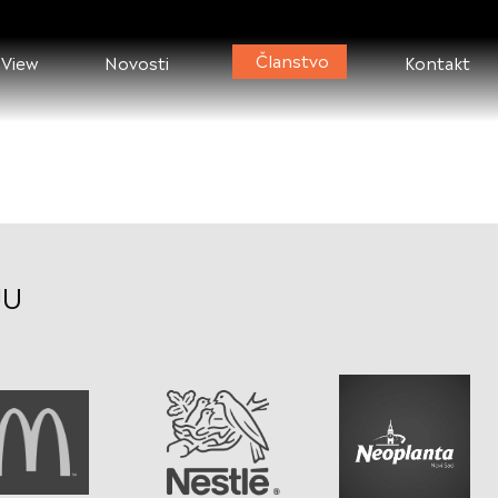
Članstvo
 View
Novosti
Kontakt
JU