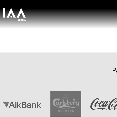
Kosanić Bra
P