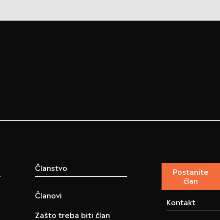
Članstvo
Postanite
član
Članovi
Kontakt
Zašto treba biti član