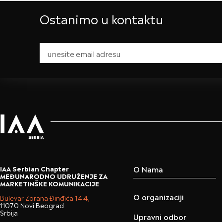
Ostanimo u kontaktu
O Nama
IAA Serbian Chapter
MEĐUNARODNO UDRUŽENJE ZA
MARKETINŠKE KOMUNIKACIJE
O organizaciji
Bulevar Zorana Đinđića 144,
11070 Novi Beograd
Srbija
Upravni odbor