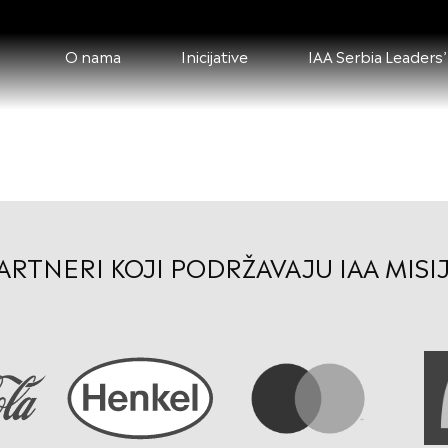
O nama
Inicijative
IAA Serbia Leaders’
na
ARTNERI KOJI PODRŽAVAJU IAA MISI