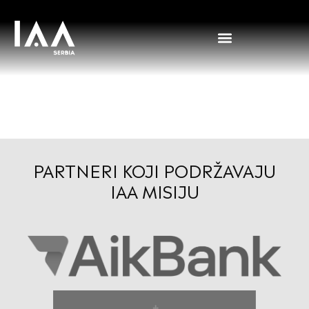
Šaper Srđan
PARTNERI KOJI PODRŽAVAJU
IAA MISIJU