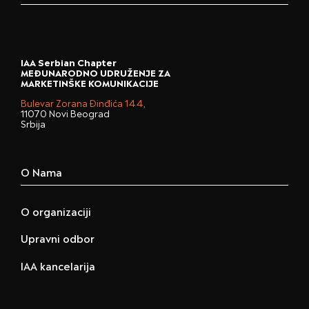
IAA Serbian Chapter
MEĐUNARODNO UDRUŽENJE ZA
MARKETINŠKE KOMUNIKACIJE
Bulevar Zorana Đinđića 144,
11070 Novi Beograd
Srbija
O Nama
O organizaciji
Upravni odbor
IAA kancelarija