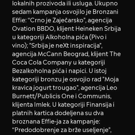
lokalnih prozivoda ili usluga. Ukupno
sedam kampanja osvojilo je Bronzani
Effie: “Crno je Zaječarsko”, agencija
Ovation BBDO, klijent Heineken Srbija
u kategoriji Alkoholna pića (Pivo i
vino); ”Srbija je neXt inspiracija”,
agencija McCann Beograd, klijent The
Coca Cola Company u kategoriji
Bezalkoholna pića i napici. U istoj
kategoriji bronzu je osvojio rad ”Moja
kravica jogurt trougao”, agencija Leo
Burnett/Publicis One i Communis,
klijenta Imlek. U kategoriji Finansija i
platnih kartica dodeljena su dva
broznana Effie-ja za kampanje:
“Predodobrenje za brže useljenje”,