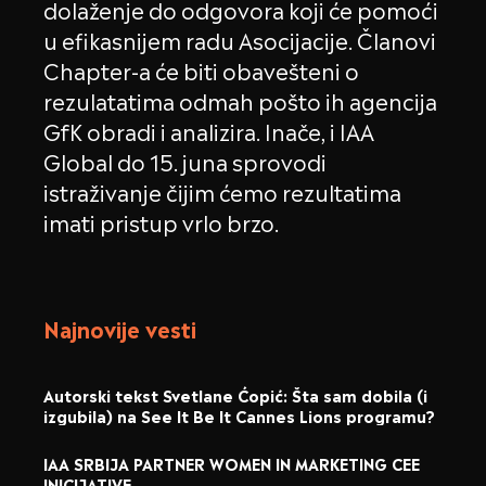
dolaženje do odgovora koji će pomoći
u efikasnijem radu Asocijacije. Članovi
Chapter-a će biti obavešteni o
rezulatatima odmah pošto ih agencija
GfK obradi i analizira. Inače, i IAA
Global do 15. juna sprovodi
istraživanje čijim ćemo rezultatima
imati pristup vrlo brzo.
Najnovije vesti
Autorski tekst Svetlane Ćopić: Šta sam dobila (i
izgubila) na See It Be It Cannes Lions programu?
IAA SRBIJA PARTNER WOMEN IN MARKETING CEE
INICIJATIVE