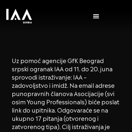
Uz pomoć agencije GfK Beograd
srpski ogranak IAA od 11. do 20. juna
sprovodi istraživanje: IAA –
zadovoljstvo i imidž. Na email adrese
punopravnih članova Asocijacije (svi
osim Young Professionals) biće poslat
link do upitnika. Odgovaraće se na
ukupno 17 pitanja (otvorenog i
zatvorenog tipa). Cilj istraživanja je