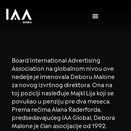
Board International Advertising
Association na globalnom nivou ove
nedelje je imenovala Deboru Malone
za novog izvršnog direktora. Ona na
toj poziciji nasleđuje Majkl Lija koji se
povukao u penziju pre dva meseca.
Prema rečima Alana Raderforda,
predsedavajućeg IAA Global, Debora
Malone je član asocijacije od 1992.