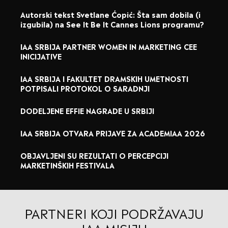
Autorski tekst Svetlane Ćopić: Šta sam dobila (i
izgubila) na See It Be It Cannes Lions programu?
IAA SRBIJA PARTNER WOMEN IN MARKETING CEE
INICIJATIVE
IAA SRBIJA I FAKULTET DRAMSKIH UMETNOSTI
POTPISALI PROTOKOL O SARADNJI
DODELJENE EFFIE NAGRADE U SRBIJI
IAA SRBIJA OTVARA PRIJAVE ZA ACADEMIAA 2026
OBJAVLJENI SU REZULTATI O PERCEPCIJI
MARKETINŠKIH FESTIVALA
PARTNERI KOJI PODRŽAVAJU
IAA MISIJU