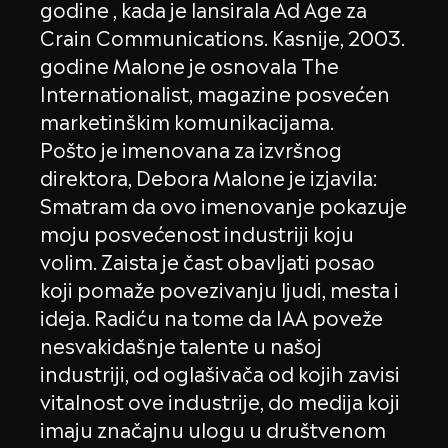
godine , kada je lansirala Ad Age za
Crain Communications. Kasnije, 2003.
godine Malone je osnovala The
Internationalist, magazine posvećen
marketinškim komunikacijama.
Pošto je imenovana za izvršnog
direktora, Debora Malone je izjavila:
Smatram da ovo imenovanje pokazuje
moju posvećenost industriji koju
volim. Zaista je čast obavljati posao
koji pomaže povezivanju ljudi, mesta i
ideja. Radiću na tome da IAA poveže
nesvakidašnje talente u našoj
industriji, od oglašivača od kojih zavisi
vitalnost ove industrije, do medija koji
imaju značajnu ulogu u društvenom