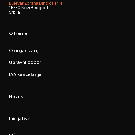
Bulevar Zorana Đinđića 144,
11070 Novi Beograd
Srbija
O Nama
O organizaciji
Upravni odbor
IAA kancelarija
Novosti
Inicijative
Effie