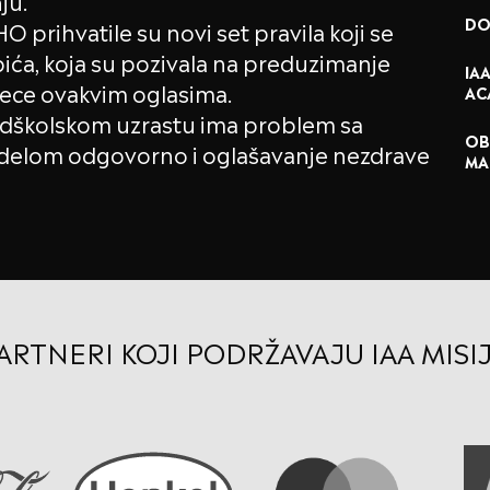
ju.
DO
 prihvatile su novi set pravila koji se
ića, koja su pozivala na preduzimanje
IA
 dece ovakvim oglasima.
AC
dškolskom uzrastu ima problem sa
OB
e delom odgovorno i oglašavanje nezdrave
MA
ARTNERI KOJI PODRŽAVAJU IAA MISI