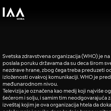
Svetska zdravstvena organizacija (WHO) je na 
poslala poruku državama da su deca širom sveta
nezdrave hrane, zbog čega treba preduzeti o
izloženosti ovakvoj komunikaciji. WHO je predl
međunarodnom nivou.
Televizija je označena kao medij koji najviše 
šećerom i solju, i samim tim neodgovarajuća za
izveštaj kojim je ova organizacija htela da 