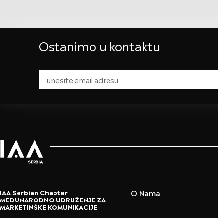
Ostanimo u kontaktu
O Nama
IAA Serbian Chapter
MEĐUNARODNO UDRUŽENJE ZA
MARKETINŠKE KOMUNIKACIJE