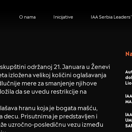
O nama
Inicijative
IAA Serbia Leaders’
Na
skupštini održanoj 21. Januara u Ženevi
Aut
 izložena velikoj količini oglašavanja
dob
dlučnije mere za smanjenje njihove
Li
ožila da se uvedu restrikcije na
IA
MA
oglašava hranu koja je bogata mašću,
IA
 decu. Prisutnima je predstavljen i
UM
dokaže uzročno-posledičnu vezu između
SA