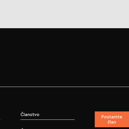
Članstvo
Postanite
član