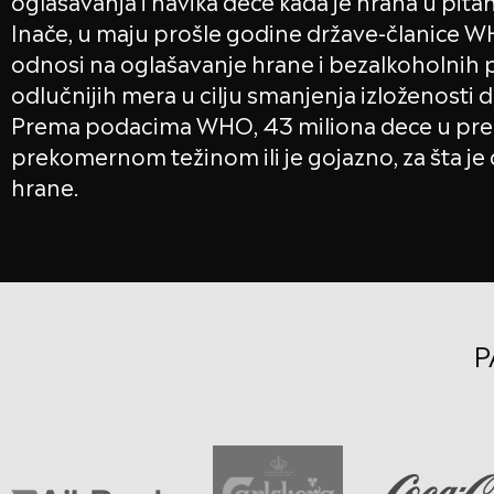
oglašavanja i navika dece kada je hrana u pitan
Inače, u maju prošle godine države-članice WHO
odnosi na oglašavanje hrane i bezalkoholnih p
odlučnijih mera u cilju smanjenja izloženosti
Prema podacima WHO, 43 miliona dece u pre
prekomernom težinom ili je gojazno, za šta j
hrane.
P