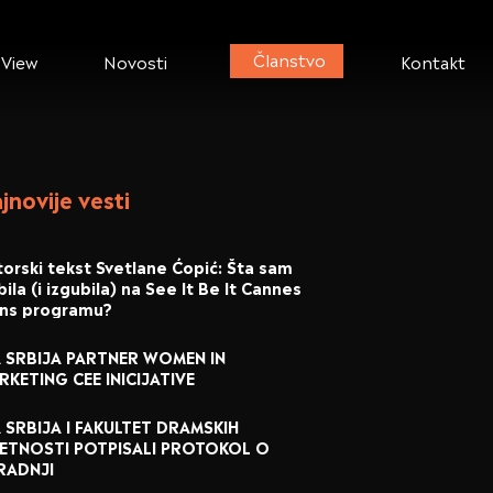
Članstvo
 View
Novosti
Kontakt
jnovije vesti
orski tekst Svetlane Ćopić: Šta sam
ila (i izgubila) na See It Be It Cannes
ons programu?
A SRBIJA PARTNER WOMEN IN
RKETING CEE INICIJATIVE
A SRBIJA I FAKULTET DRAMSKIH
ETNOSTI POTPISALI PROTOKOL O
RADNJI